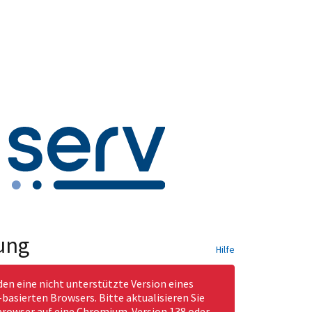
ung
Hilfe
den eine nicht unterstützte Version eines
asierten Browsers. Bitte aktualisieren Sie
rowser auf eine Chromium-Version 138 oder